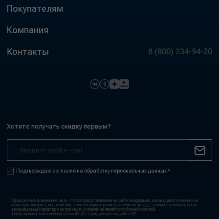
Покупателям
Компания
Контакты
8 (800) 234-94-20
Хотите получать скидку первым?
Подтверждаю согласие на обработку персональных данных *
Обращаем ваше внимание на то, что вся представленная на сайте информация, касающаяся технических
характеристик (цвет, внешний вид, комплектация и прочие), наличия на складе, стоимости товаров, носит
информационный характер и ни при каких условиях не является публичной офертой,
определяемой положениями Статьи 437(2) Гражданского кодекса РФ.