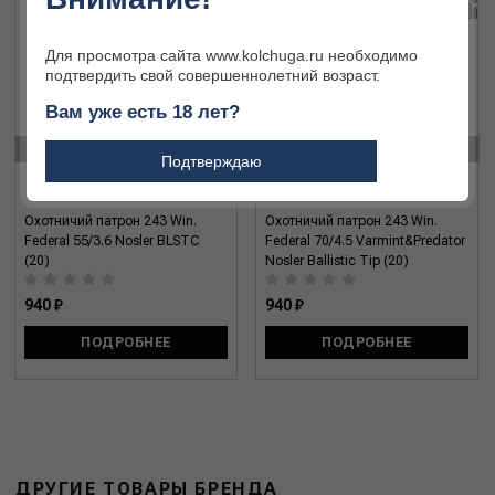
Для просмотра сайта www.kolchuga.ru необходимо
подтвердить свой совершеннолетний возраст.
Вам уже есть 18 лет?
‹
›
Подтверждаю
Охотничий патрон 243 Win.
Охотничий патрон 243 Win.
Federal 55/3.6 Nosler BLSTC
Federal 70/4.5 Varmint&Predator
(20)
Nosler Ballistic Tip (20)
940 ₽
940 ₽
ПОДРОБНЕЕ
ПОДРОБНЕЕ
ДРУГИЕ ТОВАРЫ БРЕНДА