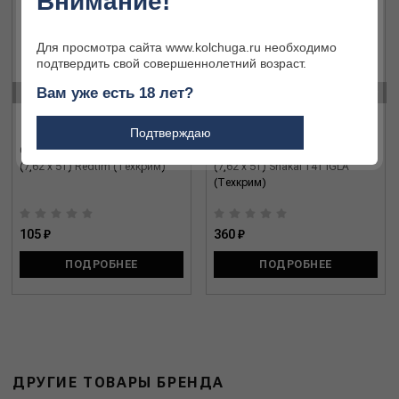
Внимание!
Для просмотра сайта www.kolchuga.ru необходимо
подтвердить свой совершеннолетний возраст.
‹
›
Вам уже есть 18 лет?
Подтверждаю
Охотничий патрон 308 Win.
Охотничий патрон 308 Win.
(7,62 x 51) Redtim (Техкрим)
(7,62 x 51) Shakal 141 IGLA
(Техкрим)
105 ₽
360 ₽
ПОДРОБНЕЕ
ПОДРОБНЕЕ
ДРУГИЕ ТОВАРЫ БРЕНДА