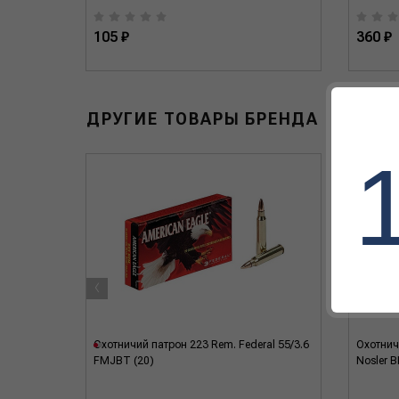
105 ₽
360 ₽
ДРУГИЕ ТОВАРЫ БРЕНДА
‹
eral
Охотничий патрон 223 Rem. Federal 55/3.6
Охотничи
FMJBT (20)
Nosler B