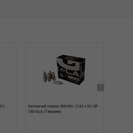
›
51)
Охотничий патрон 308 Win. (7,62 x 51) SP
Охотничий 
150 IGLA (Техкрим)
Кентавр о