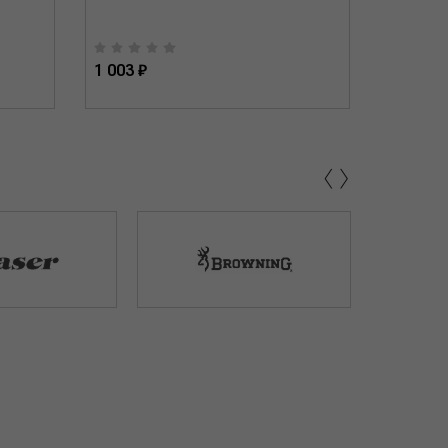
1 003 ₽
929 ₽
‹
›