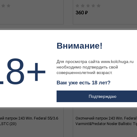
360 ₽
Внимание!
18+
Для просмотра сайта www.kolchuga.ru
необходимо подтвердить свой
совершеннолетний возраст.
Вам уже есть 18 лет?
Подтверждаю
й патрон 243 Win. Federal 55/3.6
Охотничий патрон 243 Win. Federal
LSTC (20)
Varmint&Predator Nosler Ballistic Ti