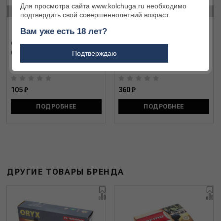
Для просмотра сайта www.kolchuga.ru необходимо
‹
›
подтвердить свой совершеннолетний возраст.
Вам уже есть 18 лет?
Охотничий патрон 308 Win.
Охотничий патрон 308 Win.
(7,62 x 51) Redtim (Техкрим)
(7,62 x 51) Shakal 141 IGLA
Подтверждаю
(Техкрим)
105 ₽
360 ₽
ПОДРОБНЕЕ
ПОДРОБНЕЕ
ДРУГИЕ ТОВАРЫ БРЕНДА