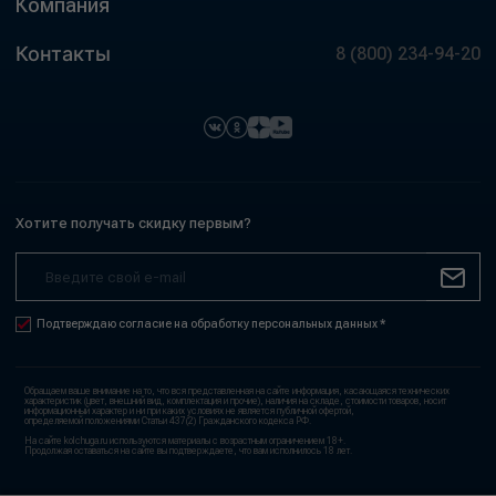
Компания
Контакты
8 (800) 234-94-20
Хотите получать скидку первым?
Подтверждаю согласие на обработку персональных данных *
Обращаем ваше внимание на то, что вся представленная на сайте информация, касающаяся технических
характеристик (цвет, внешний вид, комплектация и прочие), наличия на складе, стоимости товаров, носит
информационный характер и ни при каких условиях не является публичной офертой,
определяемой положениями Статьи 437(2) Гражданского кодекса РФ.
На сайте kolchuga.ru используются материалы с возрастным ограничением 18+.
Продолжая оставаться на сайте вы подтверждаете, что вам исполнилось 18 лет.