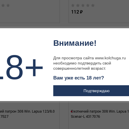
112 ₽
Внимание!
18+
Для просмотра сайта www.kolchuga.ru
необходимо подтвердить свой
совершеннолетний возраст.
Вам уже есть 18 лет?
Подтверждаю
ий патрон 308 Win. Lapua 123/8.0
Охотничий патрон 308 Win. Lapua 
17527
Scenar-L 4317076