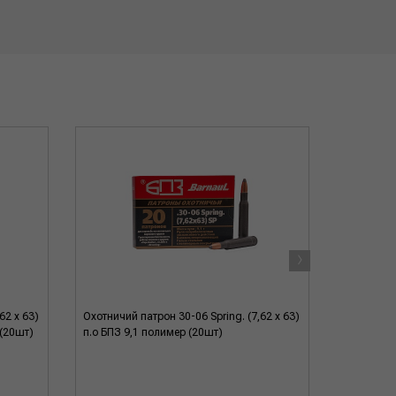
›
62 x 63)
Охотничий патрон 30-06 Spring. (7,62 x 63)
Охотничий 
 (20шт)
п.о БПЗ 9,1 полимер (20шт)
п.о. БПЗ 