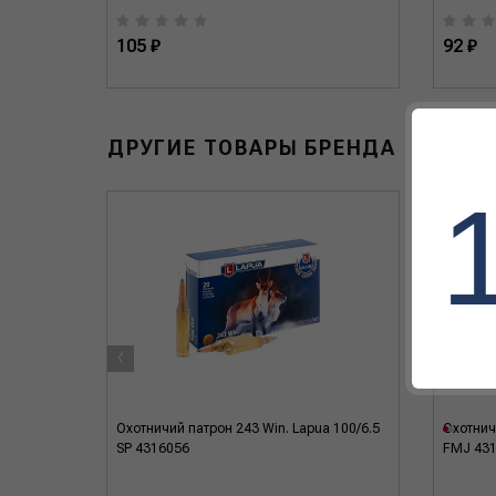
105 ₽
92 ₽
ДРУГИЕ ТОВАРЫ БРЕНДА
‹
pua
Охотничий патрон 243 Win. Lapua 100/6.5
Охотнич
SP 4316056
FMJ 43