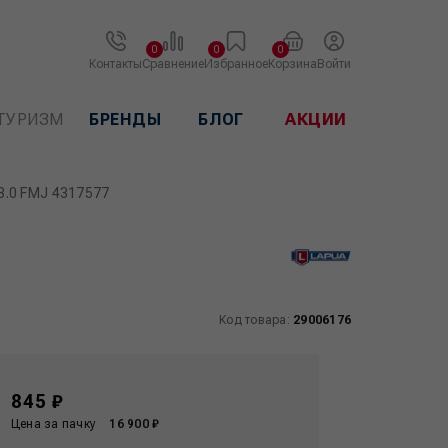
0
0
0
Контакты
Сравнение
Избранное
Корзина
Войти
ТУРИЗМ
БРЕНДЫ
БЛОГ
АКЦИИ
/8.0 FMJ 4317577
Код товара:
29006176
845 ₽
Цена за пачку
16 900 ₽