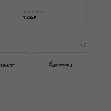
1 265 ₽
845 ₽
‹
›