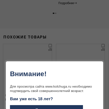
Подробнее
ПОХОЖИЕ ТОВАРЫ
Внимание!
Для просмотра сайта www.kolchuga.ru необходимо
подтвердить свой совершеннолетний возраст.
Охотничий патрон 30 R Blaser
Охотничий патрон 30 R Blaser
Вам уже есть 18 лет?
RWS 11.9 EVO 2316140 (20)
RWS 11.9 EVO 2316140 (20)