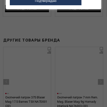
1 554 ₽
1 554 ₽
Подтверждаю
ПОДРОБНЕЕ
ПОДРОБНЕЕ
ДРУГИЕ ТОВАРЫ БРЕНДА
‹
›
Охотничий патрон 375 Blaser
Охотничий патрон 7 mm Rem.
Mag 17.5 Barnes TSX NA7D001
Mag. Blaser Mag 9g Hornady
(20)
Interlock NA7A003 (20)