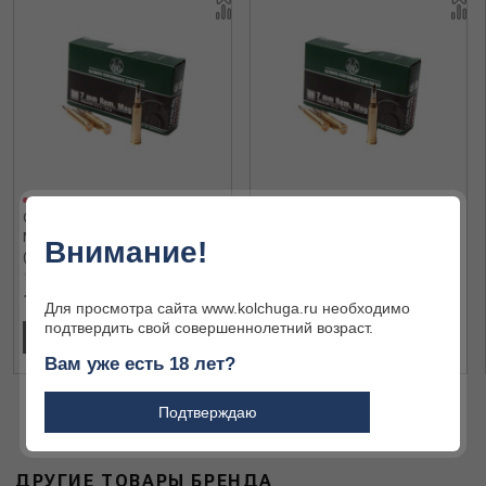
Охотничий патрон 7 mm Rem.
Охотничий патрон 7 mm Rem.
Mag. RWS 10.3 EVO 2316530
Mag. RWS 10.3 EVO 2316530
Внимание!
(20)
(20)
1 210 ₽
1 210 ₽
Для просмотра сайта www.kolchuga.ru необходимо
подтвердить свой совершеннолетний возраст.
ПОДРОБНЕЕ
ПОДРОБНЕЕ
Вам уже есть 18 лет?
Подтверждаю
ДРУГИЕ ТОВАРЫ БРЕНДА