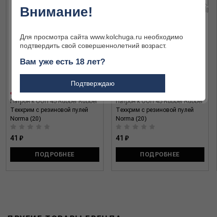
Внимание!
Для просмотра сайта www.kolchuga.ru необходимо
подтвердить свой совершеннолетний возраст.
Вам уже есть 18 лет?
Подтверждаю
Патрон к ООП 45 Rubber Rubber
Патрон к ООП 45 Rubber Rubber
Техкрим с резиновой пулей
Техкрим с резиновой пулей
Norma (20)
Norma (20)
41 ₽
41 ₽
ПОДРОБНЕЕ
ПОДРОБНЕЕ