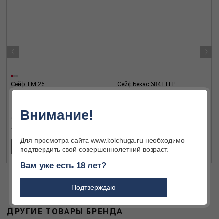
‹
›
Сейф TM 25
Сейф Бекас 384 ELFP
Внимание!
19 446 ₽
48 730 ₽
Для просмотра сайта www.kolchuga.ru необходимо
В КОРЗИНУ
В КОРЗИНУ
подтвердить свой совершеннолетний возраст.
Вам уже есть 18 лет?
Подтверждаю
ДРУГИЕ ТОВАРЫ БРЕНДА