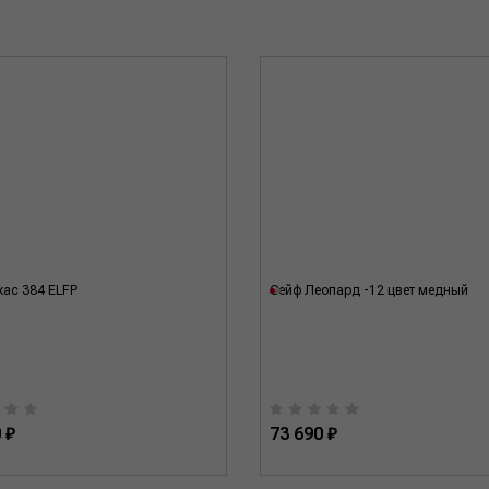
кас 384 ELFP
Сейф Леопард -12 цвет медный
 ₽
73 690 ₽