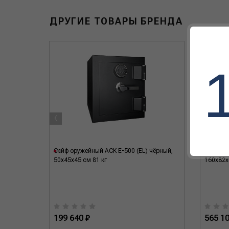
ДРУГИЕ ТОВАРЫ БРЕНДА
‹
) чёрный,
Сейф оружейный ACK E-500 (EL) чёрный,
Сейф AC
50x45x45 см 81 кг
160x82x
199 640 ₽
565 10