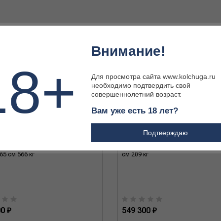
Внимание!
18+
Для просмотра сайта www.kolchuga.ru
необходимо подтвердить свой
совершеннолетний возраст.
Вам уже есть 18 лет?
Подтверждаю
K T-1600 (EL) чёрный матовый,
Сейф ACK ZK-1000 (EL) чёрный, 10
65 см 566 кг
см 209 кг
0 ₽
549 300 ₽