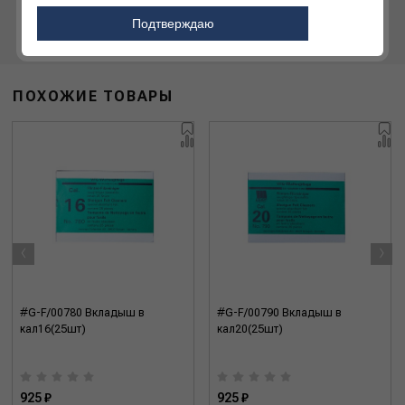
Подтверждаю
ПОХОЖИЕ ТОВАРЫ
‹
›
#G-F/00780 Вкладыш в
#G-F/00790 Вкладыш в
кал16(25шт)
кал20(25шт)
925 ₽
925 ₽