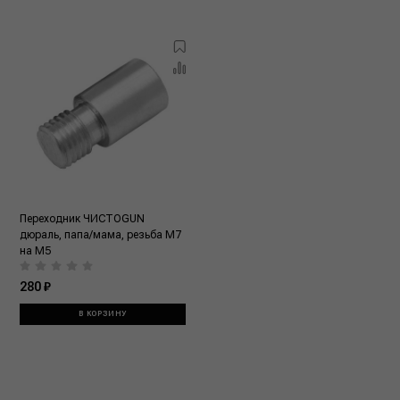
Переходник ЧИСТОGUN
дюраль, папа/мама, резьба M7
на M5
280 ₽
В КОРЗИНУ