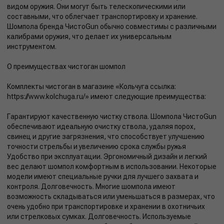
видом оружия. Они могут быть телескопическими или
составными, что облегчает транспортировку и хранение.
Шомпола бренда ЧистоGun обычно совместимы с различными
калибрами оружия, что делает их универсальным
инструментом.
О преимуществах чистоган шомпол
Комплекты чистоган в магазине «Кольчуга ссылка:
https://www.kolchuga.ru/» имеют следующие преимущества:
Гарантируют качественную чистку ствола. Шомпола ЧистоGun
обеспечивают идеальную очистку ствола, удаляя порох,
свинец и другие загрязнения, что способствует улучшению
точности стрельбы и увеличению срока службы ружья
Удобство при эксплуатации. Эргономичный дизайн и легкий
вес делают шомпол комфортным в использовании. Некоторые
модели имеют специальные ручки для лучшего захвата и
контроля. Долговечность. Многие шомпола имеют
возможность складываться или уменьшаться в размерах, что
очень удобно при транспортировке и хранении в охотничьих
или стрелковых сумках. Долговечность. Используемые