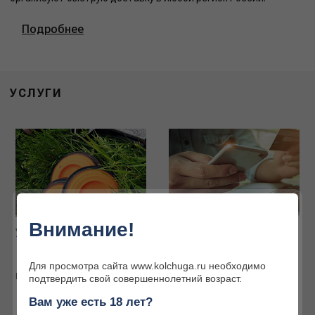
Подробнее
УСЛУГИ
Внимание!
Услуги наших партнёров
Интернет-магазин
Огромный ассортимент
товаров для охоты и
Для просмотра сайта www.kolchuga.ru необходимо
активного отдыха
Подробнее
подтвердить свой совершеннолетний возраст.
Подробнее
Вам уже есть 18 лет?