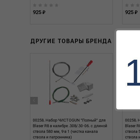
925 ₽
925 ₽
ДРУГИЕ ТОВАРЫ БРЕНДА
‹
аметр
00258. Набор ЧИСТОGUN "Полный" для
00258. 
Blaser R8 в калибре .308/.30-06. с длиной
Blaser R
ствола 580 мм, 9 в 1 (чистка канала
ствола 5
ствола и патронника)
ствола 