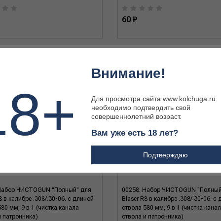
60 ₽
Внимание!
18+
Для просмотра сайта www.kolchuga.ru
необходимо подтвердить свой
совершеннолетний возраст.
Вам уже есть 18 лет?
Подтверждаю
Набор ЧИСТОGUN "Полный" для
00258. Набор ЧИСТОGUN "Полный
8 в калибре .308/.30-06. с длиной
Blaser R8 в калибре .308/.30-06. с
80 мм, 9 в 1 (чистка канала
ствола 580 мм, 9 в 1 (чистка кана
и патронника)
ствола и патронника)