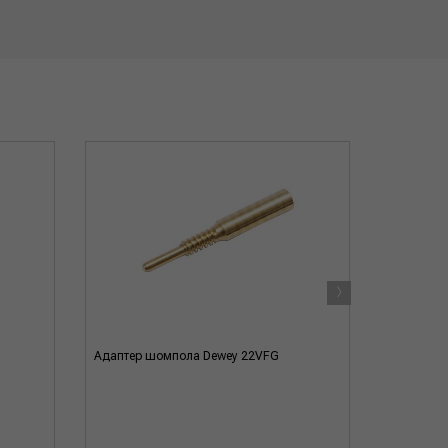
›
Адаптер шомпола Dewey 22VFG
Адаптер-и
резьба ма