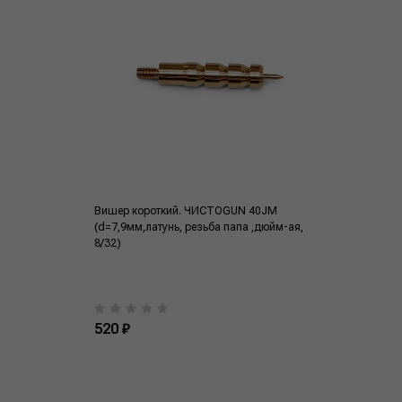
Вишер короткий. ЧИСТОGUN 40JM
(d=7,9мм,латунь, резьба папа ,дюйм-ая,
8/32)
520 ₽