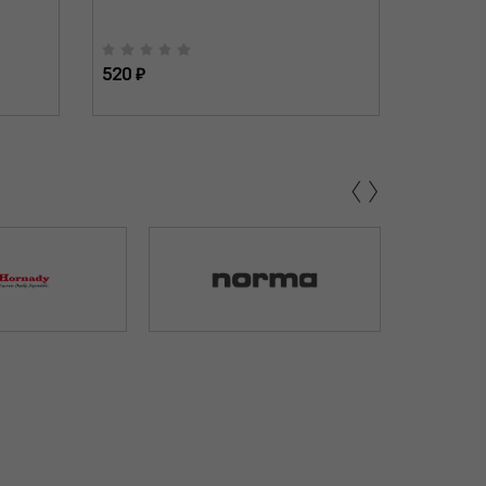
520 ₽
520 ₽
‹
›