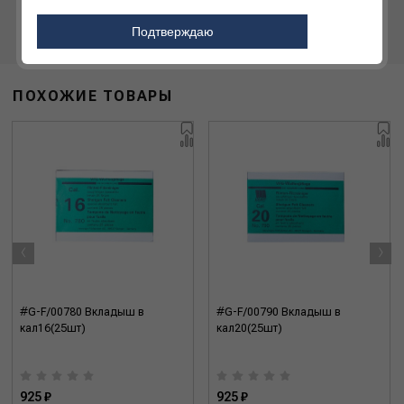
Подтверждаю
ПОХОЖИЕ ТОВАРЫ
‹
›
#G-F/00780 Вкладыш в
#G-F/00790 Вкладыш в
кал16(25шт)
кал20(25шт)
925 ₽
925 ₽