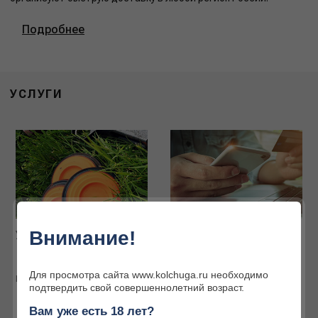
Подробнее
УСЛУГИ
Внимание!
Услуги наших партнёров
Интернет-магазин
Огромный ассортимент
товаров для охоты и
Для просмотра сайта www.kolchuga.ru необходимо
активного отдыха
Подробнее
подтвердить свой совершеннолетний возраст.
Подробнее
Вам уже есть 18 лет?