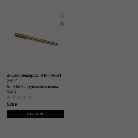
Вишер спец.проф. ЧИСТОGUN
22SJE
(d=4,6мм,латунь,мама,дюйм,
5/40)
520 ₽
В КОРЗИНУ