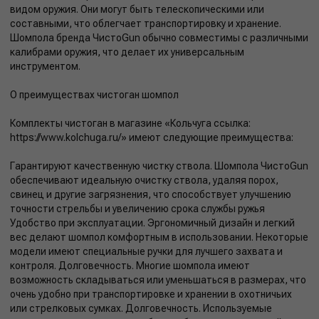
видом оружия. Они могут быть телескопическими или
составными, что облегчает транспортировку и хранение.
Шомпола бренда ЧистоGun обычно совместимы с различными
калибрами оружия, что делает их универсальным
инструментом.
О преимуществах чистоган шомпол
Комплекты чистоган в магазине «Кольчуга ссылка:
https://www.kolchuga.ru/» имеют следующие преимущества:
Гарантируют качественную чистку ствола. Шомпола ЧистоGun
обеспечивают идеальную очистку ствола, удаляя порох,
свинец и другие загрязнения, что способствует улучшению
точности стрельбы и увеличению срока службы ружья
Удобство при эксплуатации. Эргономичный дизайн и легкий
вес делают шомпол комфортным в использовании. Некоторые
модели имеют специальные ручки для лучшего захвата и
контроля. Долговечность. Многие шомпола имеют
возможность складываться или уменьшаться в размерах, что
очень удобно при транспортировке и хранении в охотничьих
или стрелковых сумках. Долговечность. Используемые