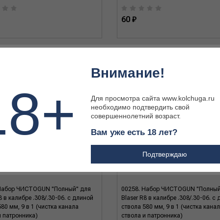
60 ₽
Внимание!
18+
Для просмотра сайта www.kolchuga.ru
необходимо подтвердить свой
совершеннолетний возраст.
Вам уже есть 18 лет?
Подтверждаю
Набор ЧИСТОGUN "Полный" для
00258. Набор ЧИСТОGUN "Полный
8 в калибре .308/.30-06. с длиной
Blaser R8 в калибре .308/.30-06. с
80 мм, 9 в 1 (чистка канала
ствола 580 мм, 9 в 1 (чистка кана
и патронника)
ствола и патронника)