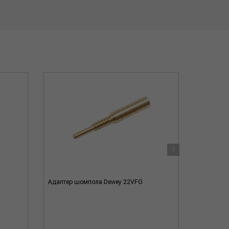
›
Адаптер шомпола Dewey 22VFG
Адаптер-и
резьба ма