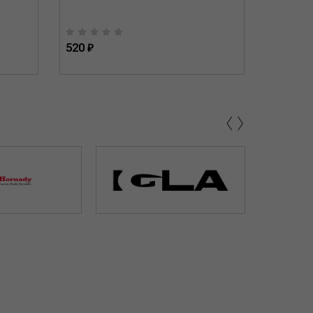
520 ₽
520 ₽
‹
›