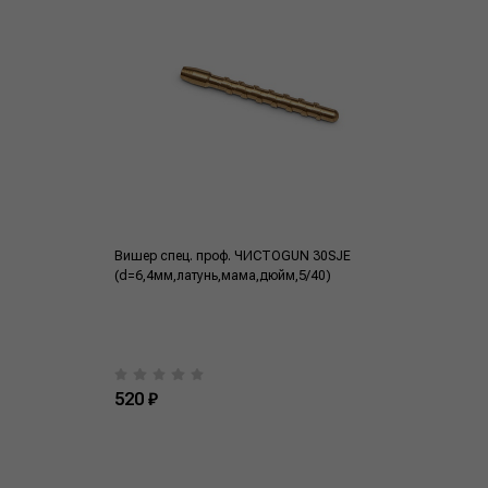
Вишер спец. проф. ЧИСТОGUN 30SJE
(d=6,4мм,латунь,мама,дюйм,5/40)
520 ₽