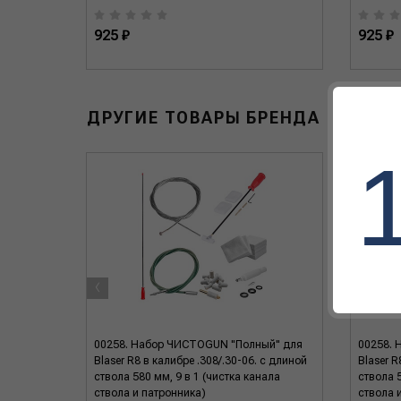
925 ₽
925 ₽
ДРУГИЕ ТОВАРЫ БРЕНДА
‹
аметр
00258. Набор ЧИСТОGUN "Полный" для
00258. 
Blaser R8 в калибре .308/.30-06. с длиной
Blaser R
ствола 580 мм, 9 в 1 (чистка канала
ствола 5
ствола и патронника)
ствола 