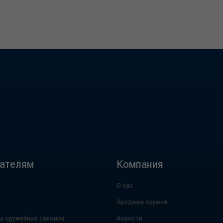
ателям
Компания
О нас
Продажа оружия
ы оружейных салонов
Новости