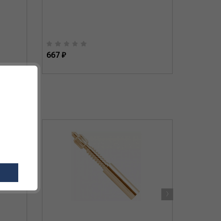
667 ₽
520 ₽
›