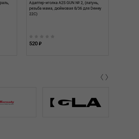
раль,
Адаптер-иголка A2S GUN № 2, (латунь,
Адаптер-и
резьба мама, дюймовая 8/36 для Dewey
резьба ма
22C)
520 ₽
520 ₽
‹
›