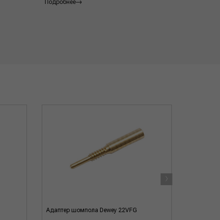
Подробнее
›
Адаптер шомпола Dewey 22VFG
Адаптер-и
резьба ма