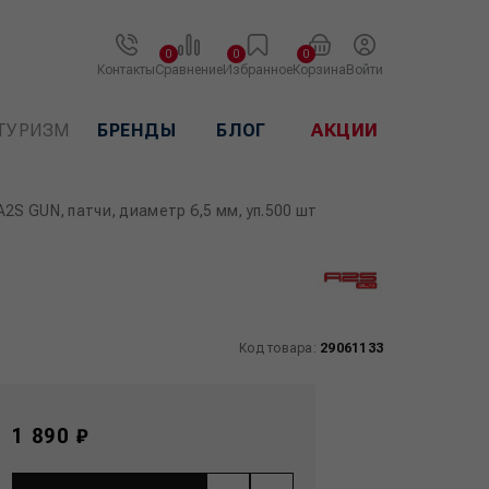
0
0
0
Контакты
Сравнение
Избранное
Корзина
Войти
ТУРИЗМ
БРЕНДЫ
БЛОГ
АКЦИИ
2S GUN, патчи, диаметр 6,5 мм, уп.500 шт
Код товара:
29061133
1 890 ₽