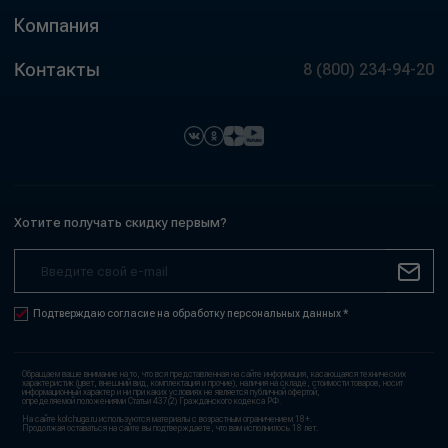
Компания
Контакты
8 (800) 234-94-20
Хотите получать скидку первым?
Подтверждаю согласие на обработку персональных данных *
Обращаем ваше внимание на то, что вся представленная на сайте информация, касающаяся технических
характеристик (цвет, внешний вид, комплектация и прочие), наличия на складе, стоимости товаров, носит
информационный характер и ни при каких условиях не является публичной офертой,
определяемой положениями Статьи 437(2) Гражданского кодекса РФ.
На сайте kolchuga.ru используются материалы с возрастным ограничением 18+.
Продолжая оставаться на сайте вы подтверждаете, что вам исполнилось 18 лет.