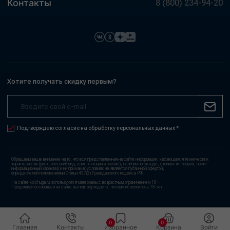
Контакты
8 (800) 234-94-20
Хотите получать скидку первым?
Подтверждаю согласие на обработку персональных данных *
Обращаем ваше внимание на то, что вся представленная на сайте информация, касающаяся технических
характеристик (цвет, внешний вид, комплектация и прочие), наличия на складе, стоимости товаров, носит
информационный характер и ни при каких условиях не является публичной офертой,
определяемой положениями Статьи 437(2) Гражданского кодекса РФ.
На сайте kolchuga.ru используются материалы с возрастным ограничением 18+.
Продолжая оставаться на сайте вы подтверждаете, что вам исполнилось 18 лет.
0
0
Главная
Контакты
Избранное
Корзина
Войти