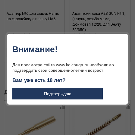
Адаптер №6 для сошек Harris
Адаптер-иголка A2S GUN № 1,
на европейскую планку HA6
(латунь, резьба мама,
дюймовая 12/28, для Dewey
30/35C)
2 491 ₽
520 ₽
Внимание!
В КОРЗИНУ
В КОРЗИНУ
Для просмотра сайта www.kolchuga.ru необходимо
подтвердить свой совершеннолетний возраст.
Вам уже есть 18 лет?
ДРУГИЕ ТОВАРЫ БРЕНДА
Подтверждаю