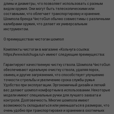
длины и диаметры, что позволяет использовать с разным
видом оружия. Они могут быть телескопическими или
составными, что облегчает транспортировку и хранение.
Шомпола бренда ЧистоGun обычно совместимы с различными
калибрами оружия, что делает их универсальным
инструментом.
О преимуществах чистоган шомпол
Комплекты чистоган в магазине «Кольчуга ссылка:
https://www.kolchuga.ru/» имеют следующие преимущества:
Гарантируют качественную чистку ствола. Шомпола ЧистоGun
обеспечивают идеальную очистку ствола, удаляя порох,
свинец и другие загрязнения, что способствует улучшению
точности стрельбы и увеличению срока службы ружья
Удобство при эксплуатации. Эргономичный дизайн и легкий
вес делают шомпол комфортным в использовании. Некоторые
модели имеют специальные ручки для лучшего захвата и
контроля. Долговечность. Многие шомпола имеют
возможность складываться или уменьшаться в размерах, что
очень удобно при транспортировке и хранении в охотничьих