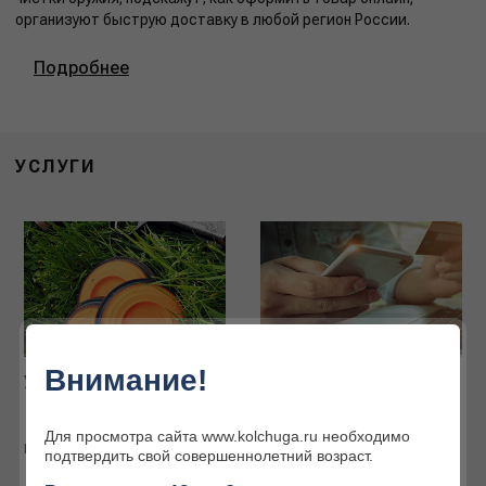
организуют быструю доставку в любой регион России.
Подробнее
УСЛУГИ
Внимание!
Услуги наших партнёров
Интернет-магазин
Огромный ассортимент
товаров для охоты и
Для просмотра сайта www.kolchuga.ru необходимо
активного отдыха
Подробнее
подтвердить свой совершеннолетний возраст.
Подробнее