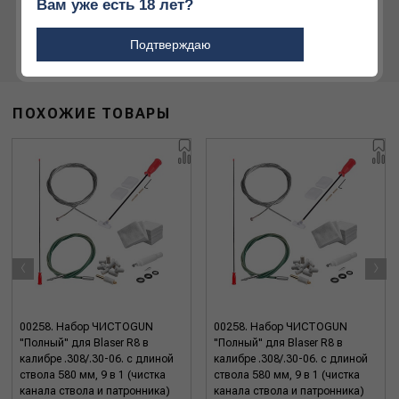
Вам уже есть 18 лет?
Подтверждаю
ПОХОЖИЕ ТОВАРЫ
‹
›
00258. Набор ЧИСТОGUN
00258. Набор ЧИСТОGUN
"Полный" для Blaser R8 в
"Полный" для Blaser R8 в
калибре .308/.30-06. с длиной
калибре .308/.30-06. с длиной
ствола 580 мм, 9 в 1 (чистка
ствола 580 мм, 9 в 1 (чистка
канала ствола и патронника)
канала ствола и патронника)