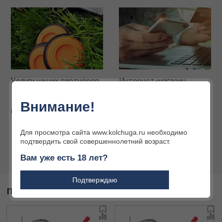
Услуги наших партнёров
Интернет-магазин
Огромный ассортимент
товаров для охоты и
Внимание!
активного отдыха
Подробнее
Подробнее
Для просмотра сайта www.kolchuga.ru необходимо
подтвердить свой совершеннолетний возраст.
Вам уже есть 18 лет?
Подтверждаю
ПОХОЖИЕ ТОВАРЫ