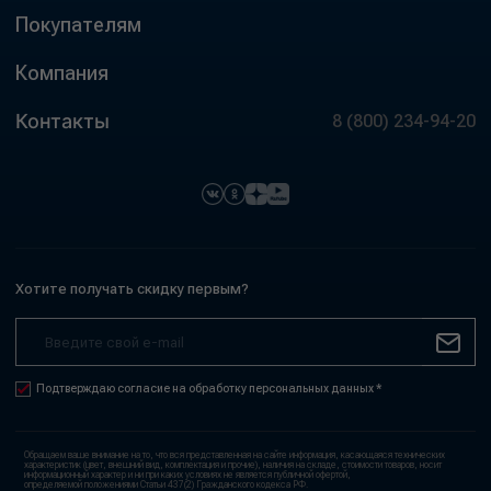
Покупателям
Компания
Контакты
8 (800) 234-94-20
Хотите получать скидку первым?
Подтверждаю согласие на обработку персональных данных *
Обращаем ваше внимание на то, что вся представленная на сайте информация, касающаяся технических
характеристик (цвет, внешний вид, комплектация и прочие), наличия на складе, стоимости товаров, носит
информационный характер и ни при каких условиях не является публичной офертой,
определяемой положениями Статьи 437(2) Гражданского кодекса РФ.