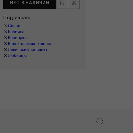
НЕТ В НАЛИЧИИ
Под заказ:
Склад
Барвиха
Варварка
Волоколамское шоссе
Ленинский проспект
Люберцы
‹
›