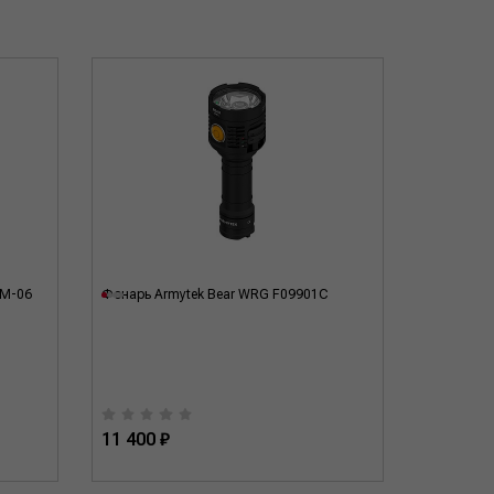
WM-06
Фонарь Armytek Bear WRG F09901C
Крепление
A00906
11 400 ₽
1 400 ₽