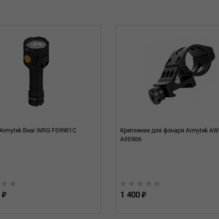
Armytek Bear WRG F09901C
Крепление для фонаря Armytek A
A00906
 ₽
1 400 ₽