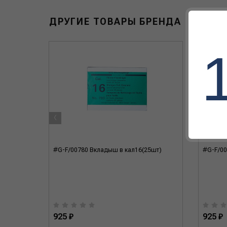
ДРУГИЕ ТОВАРЫ БРЕНДА
‹
NRR22dB,
#G-F/00780 Вкладыш в кал16(25шт)
#G-F/00
арядка,
925 ₽
925 ₽