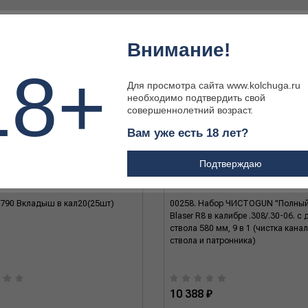
Внимание!
18+
Для просмотра сайта www.kolchuga.ru
необходимо подтвердить свой
совершеннолетний возраст.
Вам уже есть 18 лет?
Подтверждаю
790 Вкладыш в кал20(25шт)
00258. Набор ЧИСТОGUN "Полный
Blaser R8 в калибре .308/.30-06. с
ствола 580 мм, 9 в 1 (чистка кана
ствола и патронника)
10 388 ₽