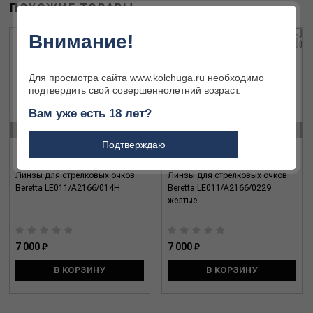
ПОХОЖИЕ ТОВАРЫ
Внимание!
Для просмотра сайта www.kolchuga.ru необходимо
подтвердить свой совершеннолетний возраст.
Вам уже есть 18 лет?
‹
›
Подтверждаю
Линзы для стрелковых очков
Линзы для стрелковых очков
Beretta LE011/A2166/014H
Beretta LE011/A2166/0229
желтые
7 000 ₽
7 000 ₽
В КОРЗИНУ
В КОРЗИНУ