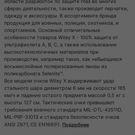
области разработок по защите глаз во многих
сферах деятельности, также производит перчатки,
одежду и аксессуары. В ассортименте бренда
продукция для военных, полиции, охотников, и
спортсменов. Основный отличительные
особенности товаров Wiley X - 100% защита от
ультрафиолета А, В, С, а также использование
высокотехнологичных материалов при
производстве, например таких, как небьющиеся
восьмислойные поляризованные линзы из
поликарбоната Selenite™.
Все модели очков Wiley X выдерживают удар
стального шара диаметром 6 мм на скорости 165
км/ч и падение острого предмета массой 0,5 кг с
высоты 127 cм. Тактические очки превышают
требования военного стандарта MIL-DTL-43511D,
MIL-PRF-31013 и стандарта безопасности очков
ANSI Z87.1, CE EN166(F).
Подробнее