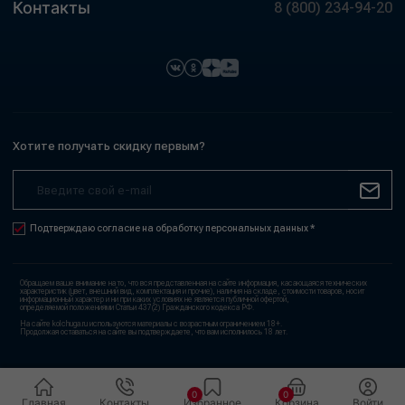
Контакты
8 (800) 234-94-20
Хотите получать скидку первым?
Подтверждаю согласие на обработку персональных данных *
Обращаем ваше внимание на то, что вся представленная на сайте информация, касающаяся технических
характеристик (цвет, внешний вид, комплектация и прочие), наличия на складе, стоимости товаров, носит
информационный характер и ни при каких условиях не является публичной офертой,
определяемой положениями Статьи 437(2) Гражданского кодекса РФ.
На сайте kolchuga.ru используются материалы с возрастным ограничением 18+.
Продолжая оставаться на сайте вы подтверждаете, что вам исполнилось 18 лет.
0
0
Главная
Контакты
Избранное
Корзина
Войти