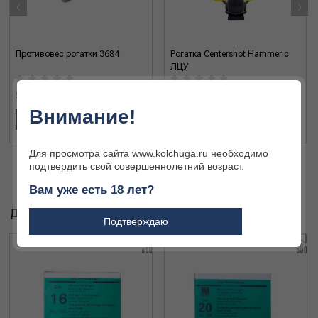
‹
›
Противовес рогатки 3684
Рогатка Centershot Hammer с
ЛЦУ
507 ₽
1 611 ₽
Внимание!
В КОРЗИНУ
В КОРЗИНУ
Для просмотра сайта www.kolchuga.ru необходимо
подтвердить свой совершеннолетний возраст.
Вам уже есть 18 лет?
ДРУГИЕ ТОВАРЫ БРЕНДА
Подтверждаю