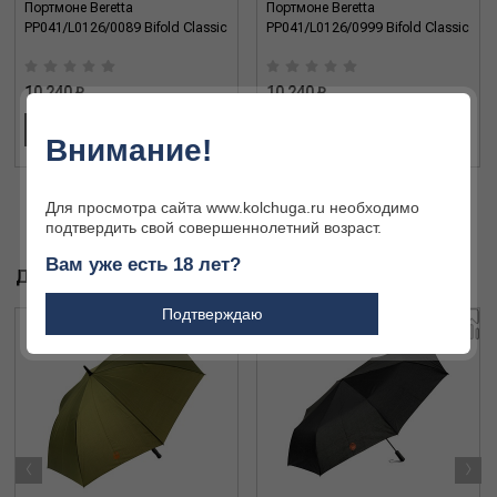
Портмоне Beretta
Портмоне Beretta
PP041/L0126/0089 Bifold Classic
PP041/L0126/0999 Bifold Classic
10 240 ₽
10 240 ₽
В КОРЗИНУ
В КОРЗИНУ
Внимание!
Для просмотра сайта www.kolchuga.ru необходимо
подтвердить свой совершеннолетний возраст.
Вам уже есть 18 лет?
ДРУГИЕ ТОВАРЫ БРЕНДА
Подтверждаю
‹
›