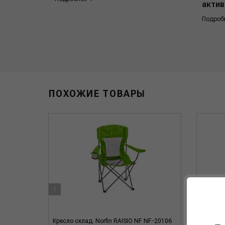
актив
Подроб
ПОХОЖИЕ ТОВАРЫ
‹
Кресло склад. Norfin RAISIO NF NF-20106
Кресло 