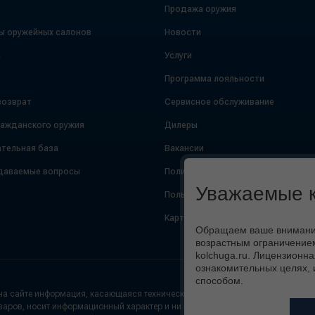
Продажа оружия
ы оружейных салонов
Новости
а
Услуги
Программа лояльности
возврат
Сервисное обслуживание
ражданского оружия
Дилеры
тельная база
Вакансии
даваемые вопросы
Политика конфиденциальности
Уважаемые к
Пользовательское соглашение
Карта сайта
Обращаем ваше внимание,
возрастным ограничением
kolchuga.ru. Лицензионна
ознакомительных целях, 
способом.
а сайте информация, касающаяся технических характеристик (цвет, внешний
варов, носит информационный характер и ни при каких условиях не является