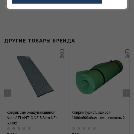
В КОРЗИНУ
В КОРЗИНУ
ДРУГИЕ ТОВАРЫ БРЕНДА
‹
›
Коврик самонадувающийся
Коврик турист. односл.
Norfi ATLANTIC NF 3.8cm NF-
1800х600х8мм темно-зеленый
30302