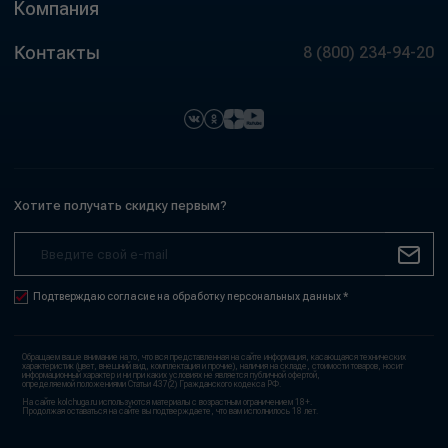
Компания
Контакты
8 (800) 234-94-20
Хотите получать скидку первым?
Подтверждаю согласие на обработку персональных данных *
Обращаем ваше внимание на то, что вся представленная на сайте информация, касающаяся технических
характеристик (цвет, внешний вид, комплектация и прочие), наличия на складе, стоимости товаров, носит
информационный характер и ни при каких условиях не является публичной офертой,
определяемой положениями Статьи 437(2) Гражданского кодекса РФ.
На сайте kolchuga.ru используются материалы с возрастным ограничением 18+.
Продолжая оставаться на сайте вы подтверждаете, что вам исполнилось 18 лет.