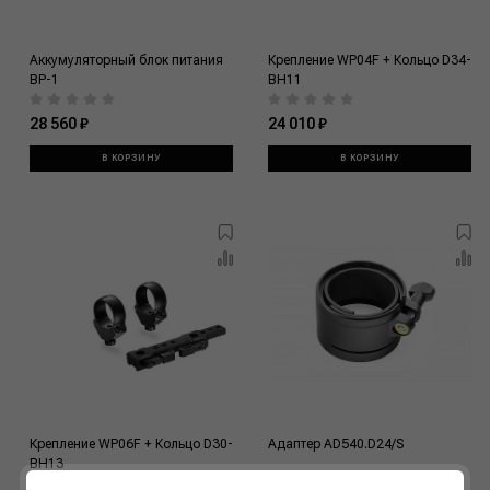
Аккумуляторный блок питания
Крепление WP04F + Кольцо D34-
ВР-1
BH11
28 560 ₽
24 010 ₽
В КОРЗИНУ
В КОРЗИНУ
Крепление WP06F + Кольцо D30-
Адаптер AD540.D24/S
BH13