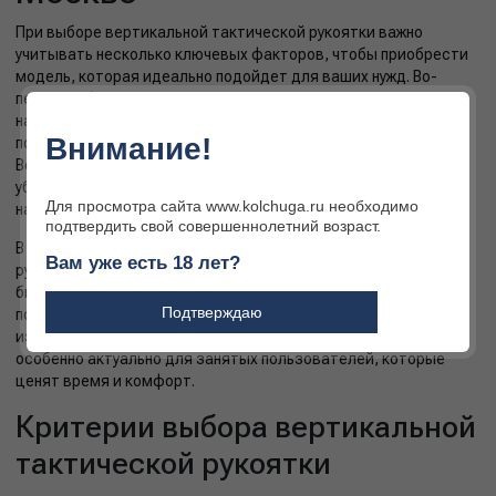
При выборе вертикальной тактической рукоятки важно
учитывать несколько ключевых факторов, чтобы приобрести
модель, которая идеально подойдет для ваших нужд. Во-
первых, обратите внимание на материал изготовления:
наиболее распространены алюминиевые сплавы и прочные
Внимание!
полимеры, которые обеспечивают легкость и долговечность.
Во-вторых, проверьте совместимость с вашим оружием —
убедитесь, что система крепления соответствует
Для просмотра сайта www.kolchuga.ru необходимо
направляющим на вашем стрелковом комплексе.
подтвердить свой совершеннолетний возраст.
В Москве доступен широкий ассортимент вертикальных
Вам уже есть 18 лет?
рукояток, что позволяет подобрать вариант под любой
бюджет и требования. Для удобства покупки многие
Подтверждаю
поставщики предлагают услугу доставки по городу, что
избавляет от необходимости лично посещать магазины. Это
особенно актуально для занятых пользователей, которые
ценят время и комфорт.
Критерии выбора вертикальной
тактической рукоятки