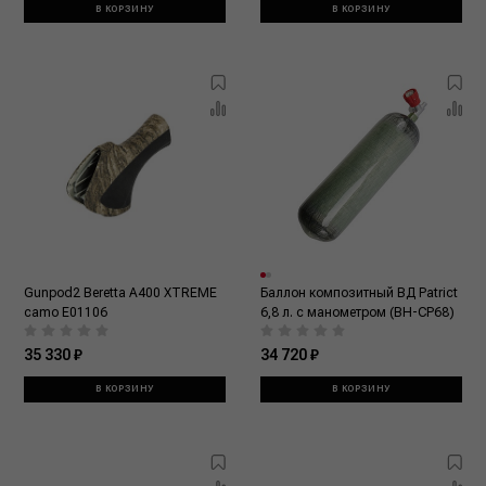
В КОРЗИНУ
В КОРЗИНУ
Gunpod2 Beretta A400 XTREME
Баллон композитный ВД Patrict
camo E01106
6,8 л. с манометром (ВН-СР68)
35 330 ₽
34 720 ₽
В КОРЗИНУ
В КОРЗИНУ