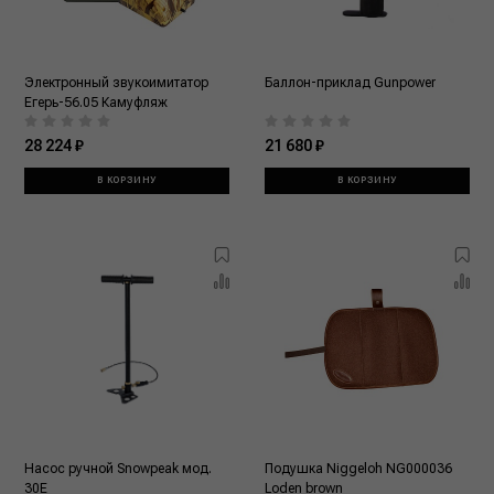
Электронный звукоимитатор
Баллон-приклад Gunpower
Егерь-56.05 Камуфляж
28 224 ₽
21 680 ₽
В КОРЗИНУ
В КОРЗИНУ
Насос ручной Snowpeak мод.
Подушка Niggeloh NG000036
30E
Loden brown