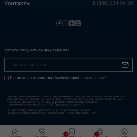
Контакты
8 (800) 234-94-20
Хотите получать скидку первым?
Подтверждаю согласие на обработку персональных данных *
Обращаем ваше внимание на то, что вся представленная на сайте информация, касающаяся технических
характеристик (цвет, внешний вид, комплектация и прочие), наличия на складе, стоимости товаров, носит
информационный характер и ни при каких условиях не является публичной офертой,
определяемой положениями Статьи 437(2) Гражданского кодекса РФ.
На сайте kolchuga.ru используются материалы с возрастным ограничением 18+.
Продолжая оставаться на сайте вы подтверждаете, что вам исполнилось 18 лет.
0
0
Главная
Контакты
Избранное
Корзина
Войти