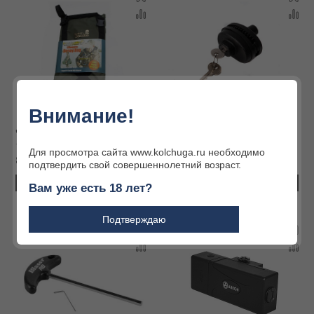
Внимание!
Чехол для чучел HS 00253
Замок ружейный Browning
Для просмотра сайта www.kolchuga.ru необходимо
8 000 ₽
7 520 ₽
подтвердить свой совершеннолетний возраст.
В КОРЗИНУ
В КОРЗИНУ
Вам уже есть 18 лет?
Подтверждаю