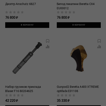
Диоптр Anschutz 6827
Бипод пикатини Beretta CX4
EU00012
76 800 ₽
76 800 ₽
В КОРЗИНУ
В КОРЗИНУ
Набор грузиков приклада
Gunpod2 Beretta A400 XTREME
Blaser F16 80204625
optifade E01108
42 220 ₽
35 330 ₽