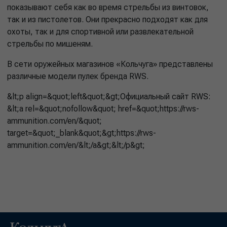
показывают себя как во время стрельбы из винтовок,
так и из пистолетов. Они прекрасно подходят как для
охоты, так и для спортивной или развлекательной
стрельбы по мишеням.
В сети оружейных магазинов «Кольчуга» представлены
различные модели пулек бренда RWS.
&lt;p align=&quot;left&quot;&gt;Официальный сайт RWS:
&lt;a rel=&quot;nofollow&quot; href=&quot;https://rws-
ammunition.com/en/&quot;
target=&quot;_blank&quot;&gt;https://rws-
ammunition.com/en/&lt;/a&gt;&lt;/p&gt;