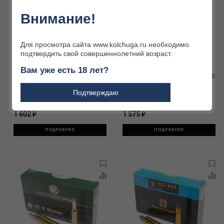
Внимание!
Для просмотра сайта www.kolchuga.ru необходимо
подтвердить свой совершеннолетний возраст.
Вам уже есть 18 лет?
Охотничий патрон 8 x 68 S RWS
Охотничий патрон 308 Win. RWS
180/11.7 Speed Tip Pro 2410017
165/10.7 Speed Tip PRO SHORT
Подтверждаю
(20)
RIFLE 2406616 (20)
1 602 ₽
1 575 ₽
ПОДРОБНЕЕ
ПОДРОБНЕЕ