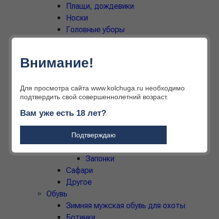
Плащи, дождевики
Носки
Головные уборы
Кепки
Шапки
Внимание!
Шляпы
Панамы
Маски
Для просмотра сайта www.kolchuga.ru необходимо
подтвердить свой совершеннолетний возраст.
Дополнительные аксессуары
Галстуки
Вам уже есть 18 лет?
Шарфы, платки
Ремни и пряжки
Подтверждаю
Подтяжки
Запонки
Сафари
Другое
Обувь
Зимняя мужская обувь для охоты
Ботинки