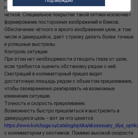
Подтверждаю
изображения, картинка получается контрастной и
чёткой. Специальное покрытие такой оптики исключает
формирование посторонних изображений и бликов.
Обеспечение чёткого и яркого изображения цели, в том
числе и движущейся, даёт стрелку делать более точные
и успешные выстрелы.
Контроль ситуации.
При этом нет необходимости отводить глаза от цели,
если требуется оценить обстановку рядом с ней.
Смотрящий в коллиматорный прицел видит
достаточную площадь рядом с объектом прицеливания,
чтобы своевременно реагировать на возможные
изменения ситуации.
Точность и скорость прицеливания.
Возможность быстро прицелиться и выстрелить в
движущуюся цель – вот за что ценятся
https://www.kolchuga.ru/catalog/optika/aksessuary_dlya_optiki
с коллиматором у охотников. Помимо высокой скорости