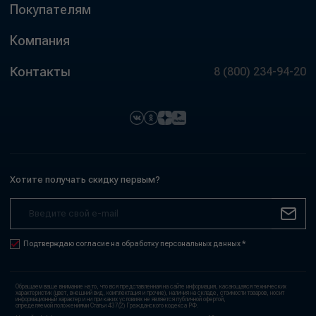
Покупателям
Компания
Контакты
8 (800) 234-94-20
Хотите получать скидку первым?
Подтверждаю согласие на обработку персональных данных *
Обращаем ваше внимание на то, что вся представленная на сайте информация, касающаяся технических
характеристик (цвет, внешний вид, комплектация и прочие), наличия на складе, стоимости товаров, носит
информационный характер и ни при каких условиях не является публичной офертой,
определяемой положениями Статьи 437(2) Гражданского кодекса РФ.