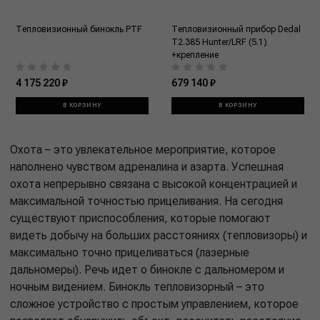
Тепловизионный бинокль PTF
Тепловизионный прибор Dedal
T2.385 Hunter/LRF (5.1)
+крепление
4 175 220 ₽
679 140 ₽
В КОРЗИНУ
В КОРЗИНУ
Охота – это увлекательное мероприятие, которое
наполнено чувством адреналина и азарта. Успешная
охота непрерывно связана с высокой концентрацией и
максимальной точностью прицеливания. На сегодня
существуют приспособления, которые помогают
видеть добычу на больших расстояниях (тепловизоры) и
максимально точно прицеливаться (лазерные
дальномеры). Речь идет о бинокле с дальномером и
ночным видением. Бинокль тепловизорный – это
сложное устройство с простым управлением, которое