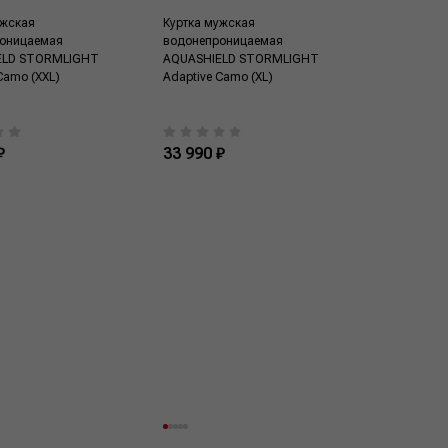
ужская
Куртка мужская
оницаемая
водонепроницаемая
ELD STORMLIGHT
AQUASHIELD STORMLIGHT
Camo (XXL)
Adaptive Camo (XL)
₽
33 990 ₽