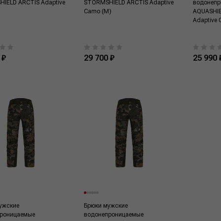
IELD ARCTIS Adaptive
STORMSHIELD ARCTIS Adaptive
водонепр
)
Camo (M)
AQUASHI
Adaptive 
 ₽
29 700 ₽
25 990 
ужские
Брюки мужские
роницаемые
водонепроницаемые