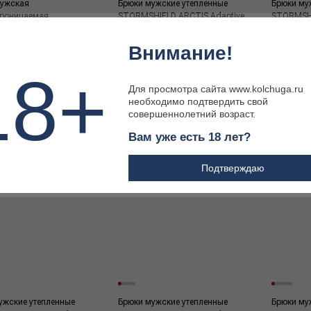
мужская
Брюки мужские утепленные
Брюки му
роницаемая
STORMSHIELD ARCTIS Adaptive
STORMSHI
IELD STORMLIGHT
Camo (XXXL)
Camo (XX
 Camo (L)
Внимание!
18+
Для просмотра сайта www.kolchuga.ru
 ₽
29 700 ₽
29 700 
необходимо подтвердить свой
совершеннолетний возраст.
Вам уже есть 18 лет?
Подтверждаю
ужские утепленные
Брюки мужские утепленные
Брюки му