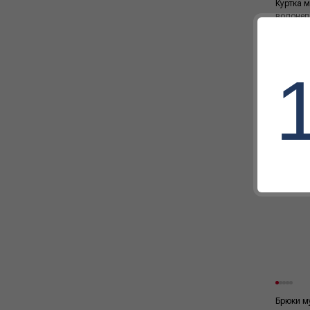
Куртка 
водонеп
AQUASH
Adaptive
33 990
Брюки м