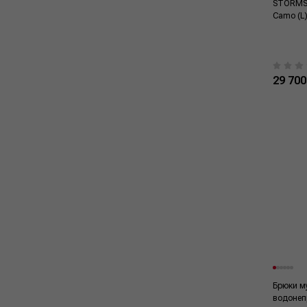
STORMSH
Camo (L
29 700
Брюки м
водонеп