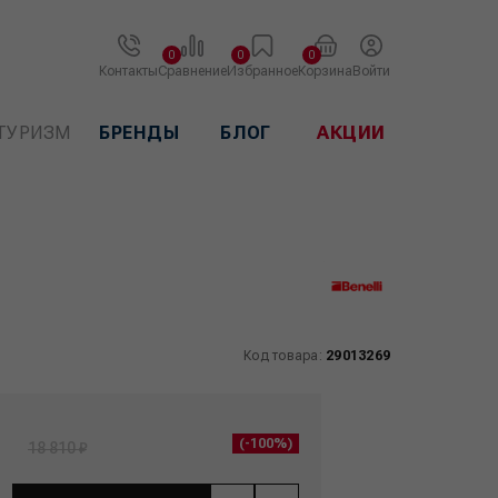
0
0
0
Контакты
Сравнение
Избранное
Корзина
Войти
ТУРИЗМ
БРЕНДЫ
БЛОГ
АКЦИИ
Код товара:
29013269
(-100%)
18 810 ₽