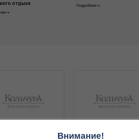
ного отдыха
Подробнее
нее
Внимание!
ольчуга" средний 45x60 (800)
Планка Apel Picatinny на Browning 