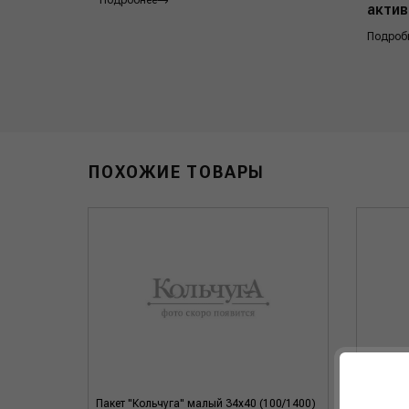
Подробнее
актив
Подроб
ПОХОЖИЕ ТОВАРЫ
g BLR,
Пакет "Кольчуга" малый 34х40 (100/1400)
Пакет "К