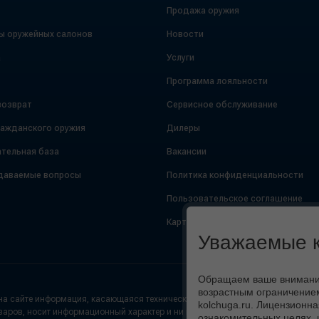
Продажа оружия
ы оружейных салонов
Новости
а
Услуги
Программа лояльности
возврат
Сервисное обслуживание
ражданского оружия
Дилеры
тельная база
Вакансии
даваемые вопросы
Политика конфиденциальности
Пользовательское соглашение
Карта сайта
Уважаемые к
Обращаем ваше внимание,
возрастным ограничением
а сайте информация, касающаяся технических характеристик (цвет, внешний
kolchuga.ru. Лицензионна
варов, носит информационный характер и ни при каких условиях не является
ознакомительных целях, 