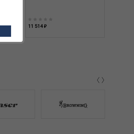
11 514 ₽
44 570 
‹
›