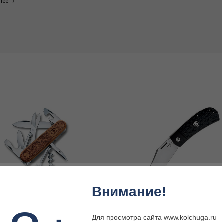
нее
Внимание!
3L21 Climber Wood Swiss Spirit
BK01BO194 Bad Guy - нож склад., 
Edition 2021 - нож
черн. G10, клинок D2
Для просмотра сайта www.kolchuga.ru