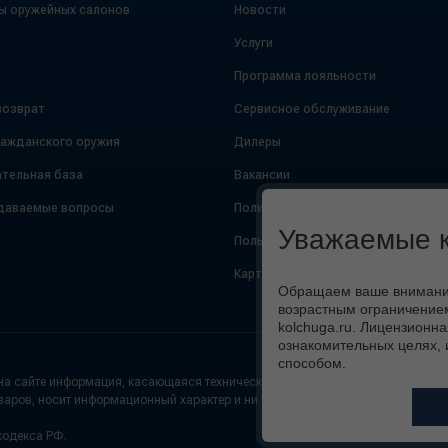
ы оружейных салонов
Новости
а
Услуги
Программа лояльности
возврат
Сервисное обслуживание
ражданского оружия
Дилеры
тельная база
Вакансии
даваемые вопросы
Политика конфиденциальности
Уважаемые к
Пользовательское соглашение
Карта сайта
Обращаем ваше внимание,
возрастным ограничением
kolchuga.ru. Лицензионна
ознакомительных целях, 
способом.
а сайте информация, касающаяся технических характеристик (цвет, внешний
варов, носит информационный характер и ни при каких условиях не является
кодекса РФ.