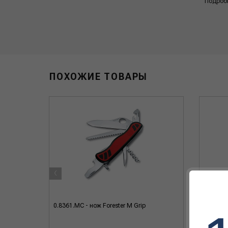
Подроб
ПОХОЖИЕ ТОВАРЫ
‹
n III -
0.8361.MC - нож Forester M Grip
1.3701.6
ть, черн.
Special 