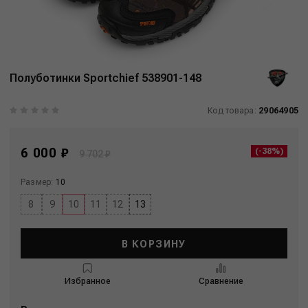
Полуботинки Sportchief 538901-148
Код товара:
29064905
6 000 ₽
(-38%)
9 702 ₽
Размер:
10
8
9
10
11
12
13
В КОРЗИНУ
Избранное
Сравнение