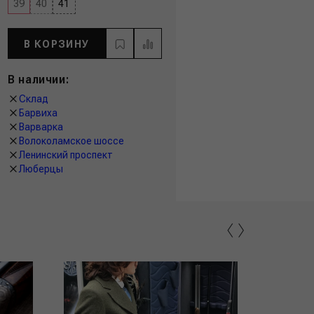
39
40
41
В КОРЗИНУ
В наличии:
Склад
Барвиха
Варварка
Волоколамское шоссе
Ленинский проспект
Люберцы
‹
›