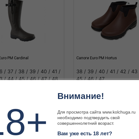
Euro PM Cardinal
Сапоги Euro PM Hortus
6 / 37 / 38 / 39 / 40 / 41 /
38 / 39 / 40 / 41 / 42 / 43 
3 / 44 / 45 / 46 / 47 / 48
45 / 46 / 47
Внимание!
 ₽
16 920 ₽
18+
Для просмотра сайта www.kolchuga.ru
необходимо подтвердить свой
совершеннолетний возраст.
Вам уже есть 18 лет?