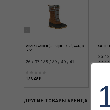
‹
k/Brown
WK2164 Сапоги (Цв. Коричневый, CGN, ж,
Сапоги 
р. 36)
35 / 3
 / 46 /
36 / 37 / 38 / 39 / 40 / 41
42 / 4
17 829 ₽
22 040
ДРУГИЕ ТОВАРЫ БРЕНДА