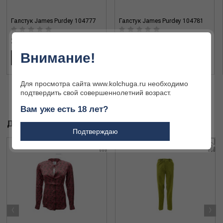
Галстук James Purdey 104777
Галстук James Purdey 104781
24 020 ₽
21 880 ₽
Внимание!
В КОРЗИНУ
В КОРЗИНУ
Для просмотра сайта www.kolchuga.ru необходимо
подтвердить свой совершеннолетний возраст.
Вам уже есть 18 лет?
ДРУГИЕ ТОВАРЫ БРЕНДА
Подтверждаю
‹
›