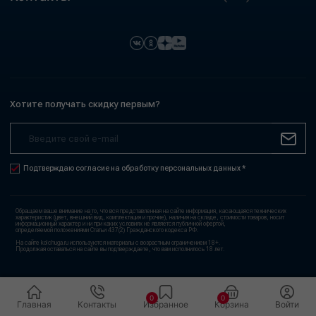
Хотите получать скидку первым?
Подтверждаю согласие на обработку персональных данных *
Обращаем ваше внимание на то, что вся представленная на сайте информация, касающаяся технических
характеристик (цвет, внешний вид, комплектация и прочие), наличия на складе, стоимости товаров, носит
информационный характер и ни при каких условиях не является публичной офертой,
определяемой положениями Статьи 437(2) Гражданского кодекса РФ.
На сайте kolchuga.ru используются материалы с возрастным ограничением 18+.
Продолжая оставаться на сайте вы подтверждаете, что вам исполнилось 18 лет.
0
0
Главная
Контакты
Избранное
Корзина
Войти