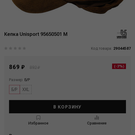
Кепка Unisport 95650501 M
Код товара:
29044587
869 ₽
(-3%)
892 ₽
Размер:
Б/Р
Б/Р
XXL
В КОРЗИНУ
Избранное
Сравнение