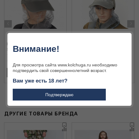
‹
›
Бейсболка антимоскит. Norfin
Бейсболка антимоскит. Norfin
Внимание!
STRATUS 03 р. L
STRATUS 04 р. XL
1 972 ₽
1 972 ₽
Для просмотра сайта www.kolchuga.ru необходимо
подтвердить свой совершеннолетний возраст.
В КОРЗИНУ
В КОРЗИНУ
Вам уже есть 18 лет?
Подтверждаю
ДРУГИЕ ТОВАРЫ БРЕНДА