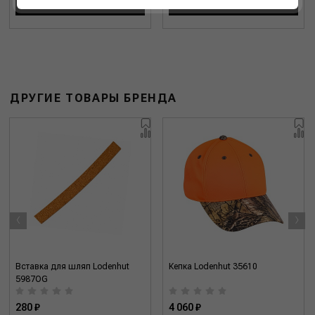
В КОРЗИНУ
В КОРЗИНУ
ДРУГИЕ ТОВАРЫ БРЕНДА
‹
›
Вставка для шляп Lodenhut
Кепка Lodenhut 35610
5987OG
280 ₽
4 060 ₽