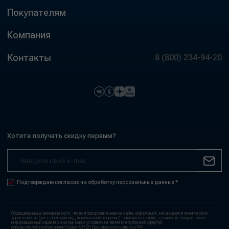
Покупателям
Компания
Контакты
8 (800) 234-94-20
Хотите получать скидку первым?
Подтверждаю согласие на обработку персональных данных *
Обращаем ваше внимание на то, что вся представленная на сайте информация, касающаяся технических
характеристик (цвет, внешний вид, комплектация и прочие), наличия на складе, стоимости товаров, носит
информационный характер и ни при каких условиях не является публичной офертой,
определяемой положениями Статьи 437(2) Гражданского кодекса РФ.