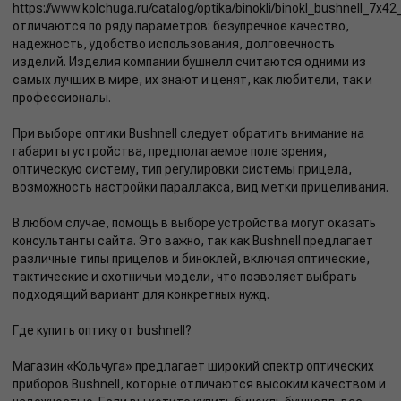
https://www.kolchuga.ru/catalog/optika/binokli/binokl_bushnell_7x4
отличаются по ряду параметров: безупречное качество,
надежность, удобство использования, долговечность
изделий. Изделия компании бушнелл считаются одними из
самых лучших в мире, их знают и ценят, как любители, так и
профессионалы.
При выборе оптики Bushnell следует обратить внимание на
габариты устройства, предполагаемое поле зрения,
оптическую систему, тип регулировки системы прицела,
возможность настройки параллакса, вид метки прицеливания.
В любом случае, помощь в выборе устройства могут оказать
консультанты сайта. Это важно, так как Bushnell предлагает
различные типы прицелов и биноклей, включая оптические,
тактические и охотничьи модели, что позволяет выбрать
подходящий вариант для конкретных нужд.
Где купить оптику от bushnell?
Магазин «Кольчуга» предлагает широкий спектр оптических
приборов Bushnell, которые отличаются высоким качеством и