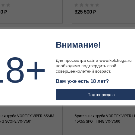
0 ₽
325 500 ₽
Внимание!
18+
Для просмотра сайта www.kolchuga.ru
необходимо подтвердить свой
совершеннолетний возраст.
Вам уже есть 18 лет?
Подтверждаю
ная труба VORTEX VIPER 65MM
Зрительная труба VORTEX VIPER H
NG SCOPE VX-V501
45X65 SPOTTING VX-V500