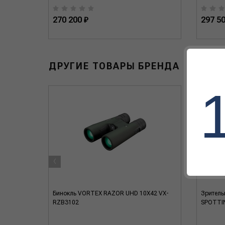
270 200 ₽
297 50
ДРУГИЕ ТОВАРЫ БРЕНДА
‹
ER PST
Бинокль VORTEX RAZOR UHD 10X42 VX-
Зритель
VX-
RZB3102
SPOTTI