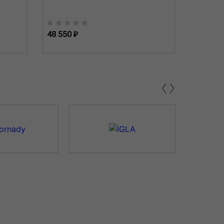
48 550 ₽
48 550 
‹
›