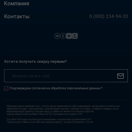
Компания
Контакты
8 (800) 234-94-20
Хотите получать скидку первым?
Подтверждаю согласие на обработку персональных данных *
Обращаем ваше внимание на то, что вся представленная на сайте информация, касающаяся технических
характеристик (цвет, внешний вид, комплектация и прочие), наличия на складе, стоимости товаров, носит
информационный характер и ни при каких условиях не является публичной офертой,
определяемой положениями Статьи 437(2) Гражданского кодекса РФ.
На сайте kolchuga.ru используются материалы с возрастным ограничением 18+.
Продолжая оставаться на сайте вы подтверждаете, что вам исполнилось 18 лет.