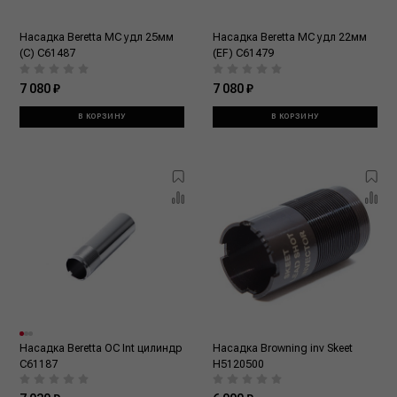
Насадка Beretta MC удл 25мм
Насадка Beretta MC удл 22мм
(С) C61487
(EF) C61479
7 080 ₽
7 080 ₽
В КОРЗИНУ
В КОРЗИНУ
Насадка Beretta OC Int цилиндр
Насадка Browning inv Skeet
С61187
Н5120500