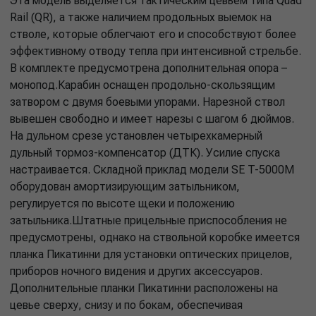
Эта модель выделяется тактическим цевьем типа Quad
Rail (QR), а также наличием продольных выемок на
стволе, которые облегчают его и способствуют более
эффективному отводу тепла при интенсивной стрельбе.
В комплекте предусмотрена дополнительная опора –
монопод.Карабин оснащен продольно-скользящим
затвором с двумя боевыми упорами. Нарезной ствол
вывешен свободно и имеет нарезы с шагом 6 дюймов.
На дульном срезе установлен четырехкамерный
дульный тормоз-компенсатор (ДТК). Усилие спуска
настраивается. Складной приклад модели SE T-5000M
оборудован амортизирующим затыльником,
регулируется по высоте щеки и положению
затыльника.Штатные прицельные приспособления не
предусмотрены, однако на ствольной коробке имеется
планка Пикатинни для установки оптических прицелов,
приборов ночного видения и других аксессуаров.
Дополнительные планки Пикатинни расположены на
цевье сверху, снизу и по бокам, обеспечивая