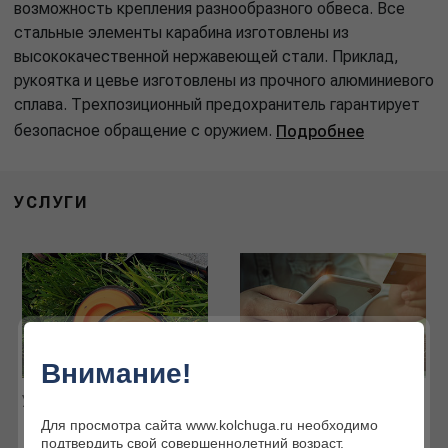
возможность крепления разнообразного обвеса. Все
стальные элементы карабина изготовлены из
высококачественной нержавеющей стали. Приклад,
рукоятка и цевье изготовлены из прочного алюминиевого
сплава. Трехпозиционный предохранитель гарантирует
безопасное обращение с оружием.
Подробнее
УСЛУГИ
Внимание!
Услуги наших партнёров
Интернет-магазин
Для просмотра сайта www.kolchuga.ru необходимо
Огромный ассортимент
подтвердить свой совершеннолетний возраст.
товаров для охоты и