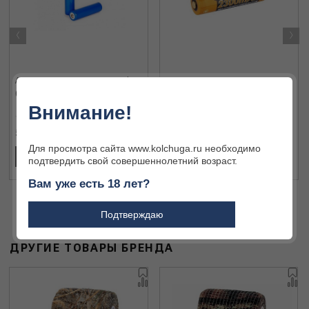
‹
›
Аккумулятор 18650 2600mAh
Аккумулятор Li-ion Fenix ARB-
(Megatorch)
L18 2300 18650
Внимание!
500 ₽
1 147 ₽
Для просмотра сайта www.kolchuga.ru необходимо
В КОРЗИНУ
В КОРЗИНУ
подтвердить свой совершеннолетний возраст.
Вам уже есть 18 лет?
Подтверждаю
ДРУГИЕ ТОВАРЫ БРЕНДА