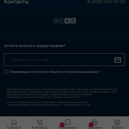
Контакты
8 (800) 234-94-20
Хотите получать скидку первым?
Подтверждаю согласие на обработку персональных данных *
Обращаем ваше внимание на то, что вся представленная на сайте информация, касающаяся технических
характеристик (цвет, внешний вид, комплектация и прочие), наличия на складе, стоимости товаров, носит
информационный характер и ни при каких условиях не является публичной офертой,
определяемой положениями Статьи 437(2) Гражданского кодекса РФ.
На сайте kolchuga.ru используются материалы с возрастным ограничением 18+.
Продолжая оставаться на сайте вы подтверждаете, что вам исполнилось 18 лет.
0
0
Главная
Контакты
Избранное
Корзина
Войти