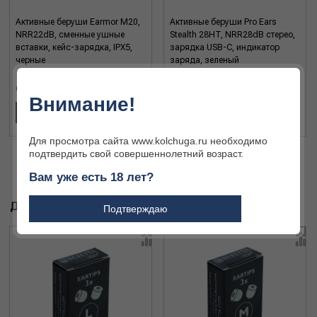
Активные беруши Earmor M20,
Активные беруши Pro Ears
NRR22dB, сменные ушные
Stealth 28HT, NRR28dB стерео,
вставки, кейс-зарядка, IPX5,
зарядка USB-C, индикатор
черные
заряда, зеленый
6 826 ₽
13 101 ₽
Внимание!
В КОРЗИНУ
В КОРЗИНУ
Для просмотра сайта www.kolchuga.ru необходимо
подтвердить свой совершеннолетний возраст.
Вам уже есть 18 лет?
ДРУГИЕ ТОВАРЫ БРЕНДА
Подтверждаю