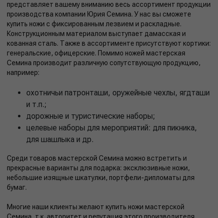
представляет вашему вниманию весь ассортимент продукции
производства компании Юрия Семина. У нас вы сможете
купить ножи с фиксированным лезвием и раскладные.
Конструкционным материалом выступает дамасская и
кованная сталь. Также в ассортименте присутствуют кортики:
генеральские, офицерские. Помимо ножей мастерская
Семина производит различную сопутствующую продукцию,
например:
охотничьи патронташи, оружейные чехлы, ягдташи
и т.п.;
дорожные и туристические наборы;
целевые наборы для мероприятий: для пикника,
для шашлыка и др.
Среди товаров мастерской Семина можно встретить и
прекрасные варианты для подарка: эксклюзивные ножи,
небольшие изящные шкатулки, портфели-дипломаты для
бумаг.
Многие наши клиенты желают купить ножи мастерской
Семина, т.к. авторитет и репутация этого производителя