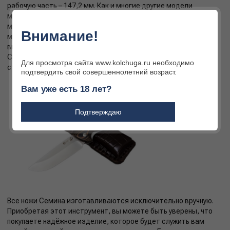
рабочую часть – 147,2 мм. Как и многие другие модели
мастерской Семина нож Сибиряк производится в нескольких
материалах. Для изготовления клинка используется сталь
Внимание!
марок D2, VG-10, AUS-10, каждая из них характеризуется
высокой прочностью и твёрдостью. Для отделки рукояти
Сибиряка применяют пластик G-10 различного окраса либо
Для просмотра сайта www.kolchuga.ru необходимо
стабилизированные породы дерева.
подтвердить свой совершеннолетний возраст.
Вам уже есть 18 лет?
Подтверждаю
Все ножи Семина изготавливаются исключительно вручную.
Приобретая этот инструмент, вы можете быть уверены, что
покупаете надёжное изделие, которое будет служить вам